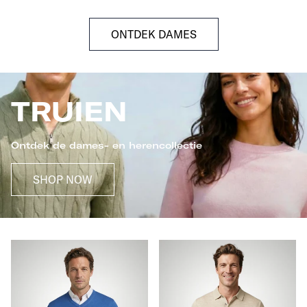
ONTDEK DAMES
TRUIEN
Ontdek de dames- en herencollectie
SHOP NOW
Trui
Polotrui
Katoen-
Merinowol
Kasjmier
V-