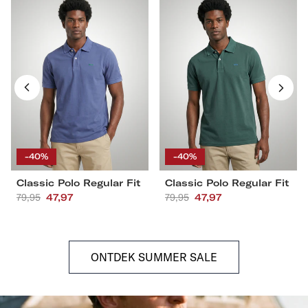
Polo
Polo
Regular
Regular
Fit
Fit
S
M
L
XL
S
M
L
XL
XXL
3XL
4XL
XXL
3XL
4XL
-40%
-40%
Classic Polo Regular Fit
Classic Polo Regular Fit
Aanbevolen
79,95
Actieprijs
47,97
Aanbevolen
79,95
Actieprijs
47,97
prijs
prijs
ONTDEK SUMMER SALE