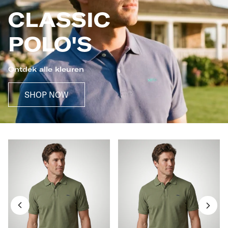
CLASSIC
POLO'S
Ontdek alle kleuren
SHOP NOW
Classic
Classic
Polo
Polo
Regular
Regular
Fit
Fit