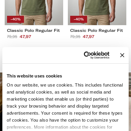
S
M
L
XL
S
M
L
XL
XXL
3XL
4XL
XXL
3XL
4XL
-40%
-40%
Classic Polo Regular Fit
Classic Polo Regular Fit
Aanbevolen
79,95
Actieprijs
47,97
Aanbevolen
79,95
Actieprijs
47,97
prijs
prijs
ONTDEK CLASSIC POLO'S
This website uses cookies
WOMEN’S
On our website, we use cookies. This includes functional
and analytical cookies, as well as social media and
ESSENTIALS
marketing cookies that enable us (or third parties) to
track your browsing behavior and display targeted
advertisements. Your consent is required for these types
Maak kennis met de damescollectie
of cookies. You also have the option to customize your
preferences. More information about the cookies for