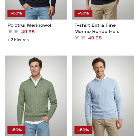
XXL
3XL
XXL
3XL
-50%
-50%
Polotrui Merinowol
T-shirt Extra Fine
Merino Ronde Hals
Aanbevolen
99,95
Actieprijs
49,98
Aanbevolen
99,95
Actieprijs
49,98
prijs
+ 2 Kleuren
prijs
Trui
Trui
Half-
Katoen
Zip
Ronde
Kabelpatroon
Hals
Katoen
S
M
L
XL
S
M
L
XL
XXL
3XL
XXL
3XL
-50%
-50%