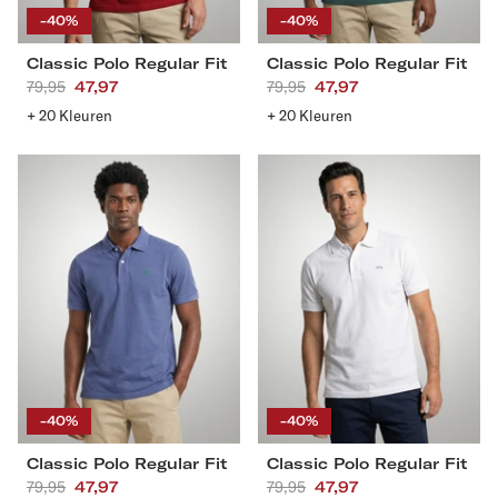
-40%
-40%
Classic Polo Regular Fit
Classic Polo Regular Fit
Aanbevolen
79,95
Actieprijs
47,97
Aanbevolen
79,95
Actieprijs
47,97
prijs
prijs
+ 20 Kleuren
+ 20 Kleuren
Classic
Classic
Polo
Polo
Regular
Regular
Fit
Fit
S
M
L
XL
S
M
L
XL
XXL
3XL
4XL
XXL
3XL
4XL
-40%
-40%
Classic Polo Regular Fit
Classic Polo Regular Fit
Aanbevolen
79,95
Actieprijs
47,97
Aanbevolen
79,95
Actieprijs
47,97