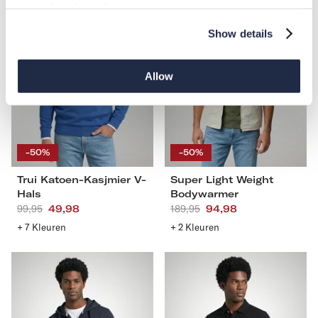
general cookie policy.
Katoen-
Light
Kasjmier
Weight
Show details
V-
Bodywarmer
Hals
Allow
S
M
L
XL
S
M
L
XL
XXL
3XL
4XL
XXL
3XL
-50%
-50%
Trui Katoen-Kasjmier V-
Super Light Weight
Hals
Bodywarmer
Aanbevolen
99,95
Actieprijs
49,98
Aanbevolen
189,95
Actieprijs
94,98
prijs
prijs
+ 7 Kleuren
+ 2 Kleuren
Zip
Classic
Thru
Polo
Hoody
Regular
Fit