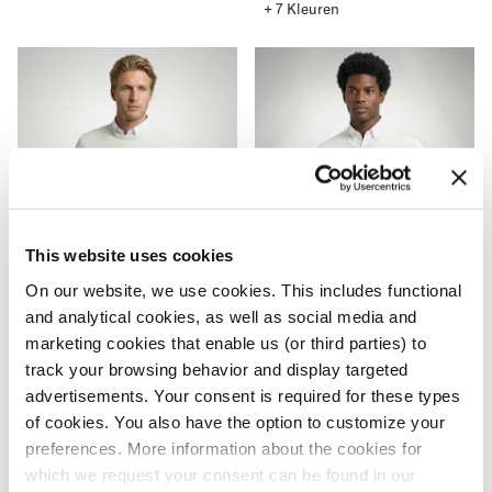
prijs
+ 7 Kleuren
Trui
Trui
Katoen-
Katoen-
Kasjmier
Kasjmier
Ronde
V-
Hals
Hals
S
M
L
XL
S
M
L
XL
This website uses cookies
XXL
3XL
4XL
XXL
3XL
4XL
On our website, we use cookies. This includes functional
-50%
-50%
and analytical cookies, as well as social media and
marketing cookies that enable us (or third parties) to
Trui Katoen-Kasjmier
Trui Katoen-Kasjmier V-
track your browsing behavior and display targeted
Ronde Hals
Hals
advertisements. Your consent is required for these types
Aanbevolen
99,95
Actieprijs
49,98
Aanbevolen
99,95
Actieprijs
49,98
prijs
prijs
of cookies. You also have the option to customize your
+ 7 Kleuren
+ 7 Kleuren
preferences. More information about the cookies for
which we request your consent can be found in our
Trui
Super