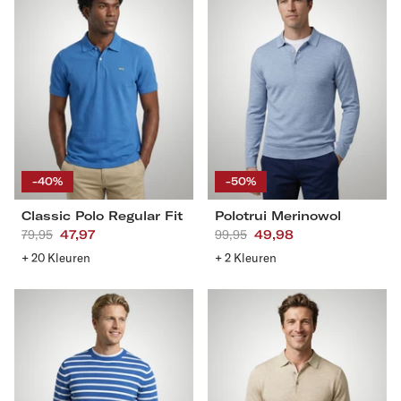
Regular
Fit
S
M
L
XL
S
M
L
XL
XXL
3XL
4XL
XXL
3XL
-40%
-50%
Classic Polo Regular Fit
Polotrui Merinowol
Aanbevolen
79,95
Actieprijs
47,97
Aanbevolen
99,95
Actieprijs
49,98
prijs
prijs
+ 20 Kleuren
+ 2 Kleuren
Trui
Polotrui
Stripe
Merinowol
Katoen
Ronde
Hals