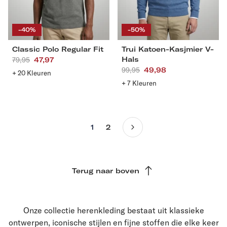
S
M
L
XL
S
M
L
XL
XXL
3XL
4XL
XXL
3XL
4XL
-40%
-50%
Classic Polo Regular Fit
Trui Katoen-Kasjmier V-
Hals
Aanbevolen
79,95
Actieprijs
47,97
Aanbevolen
99,95
Actieprijs
49,98
prijs
+ 20 Kleuren
prijs
+ 7 Kleuren
1
2
Terug naar boven
Onze collectie herenkleding bestaat uit klassieke
ontwerpen, iconische stijlen en fijne stoffen die elke keer