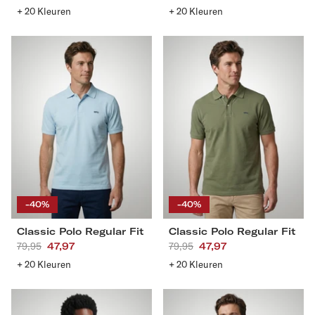
prijs
prijs
+ 20 Kleuren
+ 20 Kleuren
Classic
Classic
Polo
Polo
Regular
Regular
Fit
Fit
S
M
L
XL
S
M
L
XL
XXL
3XL
4XL
XXL
3XL
4XL
-40%
-40%
Classic Polo Regular Fit
Classic Polo Regular Fit
Aanbevolen
79,95
Actieprijs
47,97
Aanbevolen
79,95
Actieprijs
47,97
prijs
prijs
+ 20 Kleuren
+ 20 Kleuren
Classic
Polotrui
Polo
Merinowol