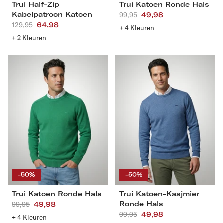
Trui Half-Zip
Trui Katoen Ronde Hals
Kabelpatroon Katoen
Aanbevolen
99,95
Actieprijs
49,98
Aanbevolen
129,95
Actieprijs
64,98
prijs
+ 4 Kleuren
prijs
+ 2 Kleuren
Trui
Trui
Katoen
Katoen-
Ronde
Kasjmier
Hals
Ronde
Hals
S
M
L
XL
S
M
L
XL
XXL
3XL
XXL
3XL
4XL
-50%
-50%
Trui Katoen Ronde Hals
Trui Katoen-Kasjmier
Ronde Hals
Aanbevolen
99,95
Actieprijs
49,98
Aanbevolen
99,95
Actieprijs
49,98
prijs
+ 4 Kleuren