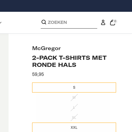
0
ZOEKEN
0
exemplaren
Inloggen
Open
de
kassakoop
McGregor
2-PACK T-SHIRTS MET
RONDE HALS
Aanbevolen
59,95
prijs
S
M
L
XL
XXL