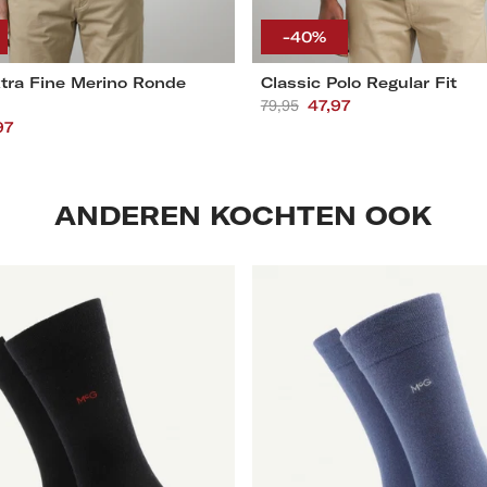
M
L
XL
XXL
3XL
S
M
L
XL
XXL
3
-40%
xtra Fine Merino Ronde
Classic Polo Regular Fit
Aanbevolen
79,95
Actieprijs
47,97
en
eprijs
97
prijs
ANDEREN KOCHTEN OOK
2-
pack
McG
logo
sokken