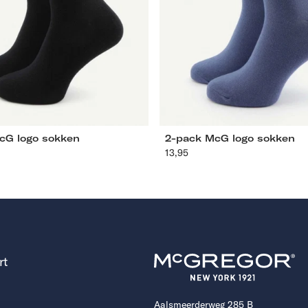
39-42
43-46
39-42
43-46
cG logo sokken
2-pack McG logo sokken
olen
13,95
Aanbevolen
prijs
rt
Aalsmeerderweg 285 B