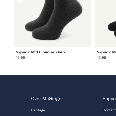
L
39-42
43-46
2-pack McG logo sokken
2-pack M
13,95
Aanbevolen
13,95
Aanbev
prijs
prijs
Over McGregor
Suppo
Heritage
Contact