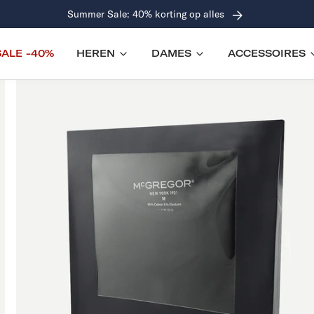
Gratis verzending (NL & BE) vanaf €100
SALE -40%
HEREN
DAMES
ACCESSOIRES