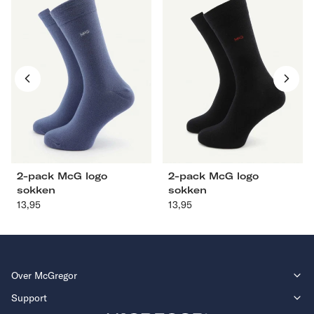
pack
pack
McG
McG
logo
logo
sokken
sokken
39-42
43-46
39-42
43-46
2-pack McG logo
2-pack McG logo
sokken
sokken
13,95
Aanbevolen
13,95
Aanbevolen
prijs
prijs
Over McGregor
Support