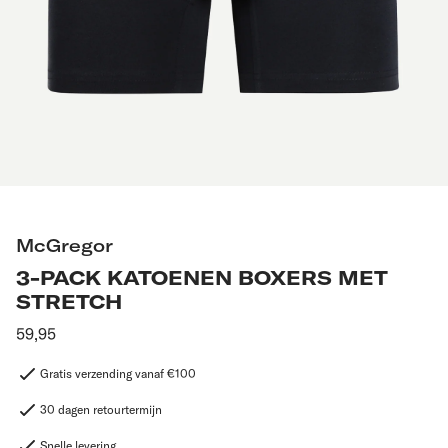
McGregor
3-PACK KATOENEN BOXERS MET
STRETCH
Aanbevolen
59,95
prijs
Gratis verzending vanaf €100
30 dagen retourtermijn
Snelle levering