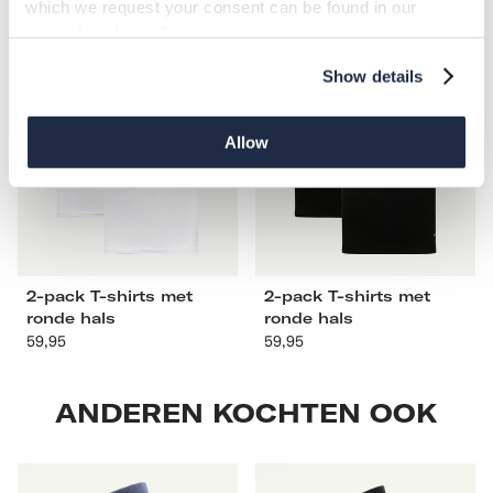
2-
2-
which we request your consent can be found in our
pack
pack
general cookie policy.
T-
T-
Show details
shirts
shirts
met
met
ronde
ronde
Allow
hals
hals
S
M
L
XL
S
M
L
XL
XXL
3XL
4XL
XXL
3XL
4XL
2-pack T-shirts met
2-pack T-shirts met
ronde hals
ronde hals
59,95
Aanbevolen
59,95
Aanbevolen
prijs
prijs
ANDEREN KOCHTEN OOK
2-
2-