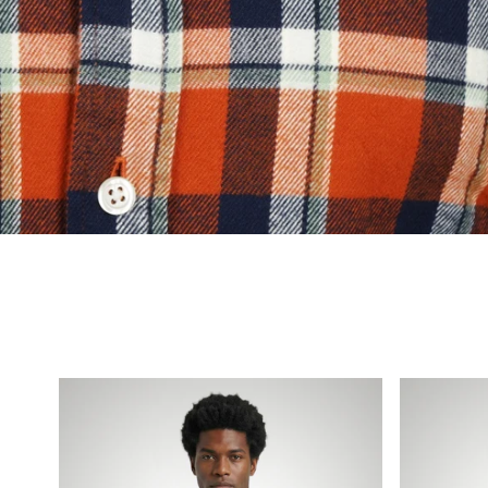
Overhemd
Classic
Poplin
Polo
Streep
Regular
Fit