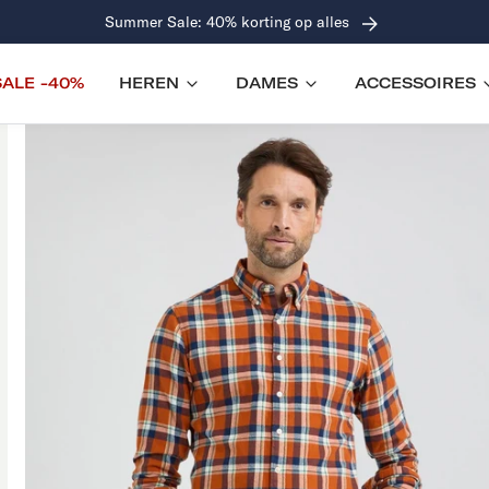
Gratis verzending (NL & BE) vanaf €100
SALE -40%
HEREN
DAMES
ACCESSOIRES