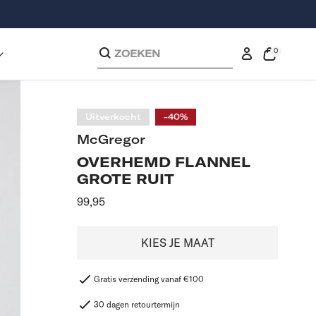
0
ZOEKEN
0
exemplaren
Inloggen
Open
de
kassakoop
Uitverkocht
-40%
McGregor
OVERHEMD FLANNEL
GROTE RUIT
Aanbevolen
99,95
prijs
KIES JE MAAT
Gratis verzending vanaf €100
30 dagen retourtermijn