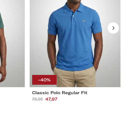
XL
4XL
S
M
L
XL
XXL
3XL
4XL
-40%
-
Classic Polo Regular Fit
Clas
Aanbevolen
79,95
Actieprijs
47,97
Aan
79,9
prijs
prij