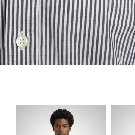
Overhemd
Classic
Poplin
Polo
Streep
Regular
Fit