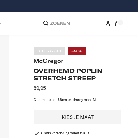
0
ZOEKEN
0
exemplaren
Inloggen
Open
de
kassakoop
Uitverkocht
-40%
McGregor
OVERHEMD POPLIN
STRETCH STREEP
Aanbevolen
89,95
prijs
Ons model is 188cm en draagt maat M
KIES JE MAAT
Gratis verzending vanaf €100