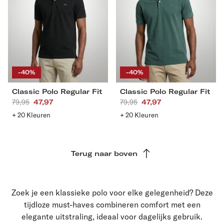
S
M
L
XL
S
M
L
XL
XXL
3XL
4XL
XXL
3XL
4XL
-40%
-40%
Classic Polo Regular Fit
Classic Polo Regular Fit
Aanbevolen
79,95
Actieprijs
47,97
Aanbevolen
79,95
Actieprijs
47,97
prijs
prijs
+ 20 Kleuren
+ 20 Kleuren
Terug naar boven
Zoek je een klassieke polo voor elke gelegenheid? Deze
tijdloze must-haves combineren comfort met een
elegante uitstraling, ideaal voor dagelijks gebruik.