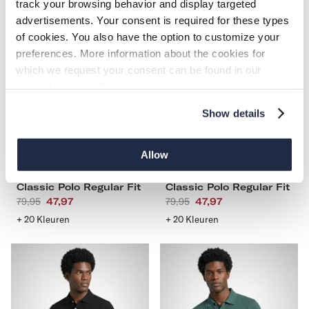
Classic
Classic
track your browsing behavior and display targeted
Polo
Polo
advertisements. Your consent is required for these types
Regular
Regular
of cookies. You also have the option to customize your
Fit
Fit
preferences. More information about the cookies for
which we request your consent can be found in our
general cookie policy.
Show details
S
M
L
XL
S
M
L
XL
XXL
3XL
4XL
XXL
3XL
4XL
Allow
-40%
-40%
Classic Polo Regular Fit
Classic Polo Regular Fit
Aanbevolen
79,95
Actieprijs
47,97
Aanbevolen
79,95
Actieprijs
47,97
prijs
prijs
+ 20 Kleuren
+ 20 Kleuren
Classic
Classic
Polo
Polo
Regular
Regular
Fit
Fit