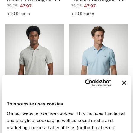
Aanbevolen
79,95
Actieprijs
47,97
Aanbevolen
79,95
Actieprijs
47,97
prijs
prijs
+ 20 Kleuren
+ 20 Kleuren
Classic
Classic
Polo
Polo
Regular
Regular
Fit
Fit
S
M
L
XL
S
M
L
XL
XXL
3XL
4XL
XXL
3XL
4XL
-40%
-40%
This website uses cookies
Classic Polo Regular Fit
Classic Polo Regular Fit
Aanbevolen
79,95
Actieprijs
47,97
Aanbevolen
79,95
Actieprijs
47,97
On our website, we use cookies. This includes functional
prijs
prijs
and analytical cookies, as well as social media and
+ 20 Kleuren
+ 20 Kleuren
marketing cookies that enable us (or third parties) to