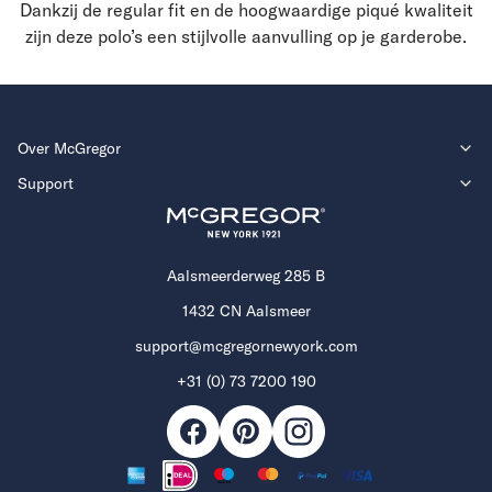
Dankzij de regular fit en de hoogwaardige piqué kwaliteit
zijn deze polo’s een stijlvolle aanvulling op je garderobe.
Over McGregor
Support
Aalsmeerderweg 285 B
1432 CN Aalsmeer
support@mcgregornewyork.com
+31 (0) 73 7200 190
Facebook
Pinterest
Mogelijke
Instagram
betaalmethoden