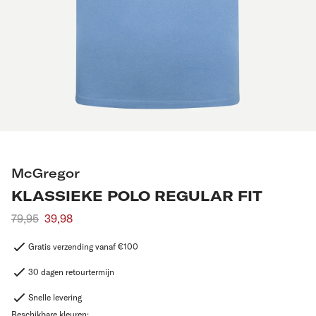
McGregor
KLASSIEKE POLO REGULAR FIT
Aanbevolen
79,95
Actieprijs
39,98
prijs
Gratis verzending vanaf €100
30 dagen retourtermijn
Snelle levering
Beschikbare kleuren: