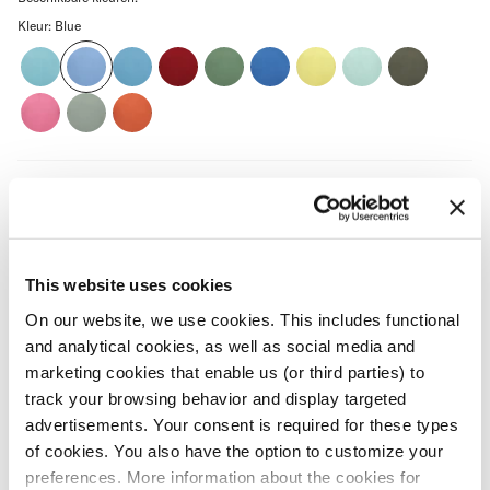
Kleur:
Blue
Aqua
Blue
Dark
Dark
Green
Kobalt
Light
Mint
Olive
Aqua
Red
Yellow
Pink
Sage
Terra
OMSCHRIJVING
DETAILS
This website uses cookies
MATERIAAL & WASVOORSCHRIFT
On our website, we use cookies. This includes functional
and analytical cookies, as well as social media and
VERZENDING & RETOURNEREN
marketing cookies that enable us (or third parties) to
track your browsing behavior and display targeted
advertisements. Your consent is required for these types
ALTERNATIEVEN
of cookies. You also have the option to customize your
preferences. More information about the cookies for