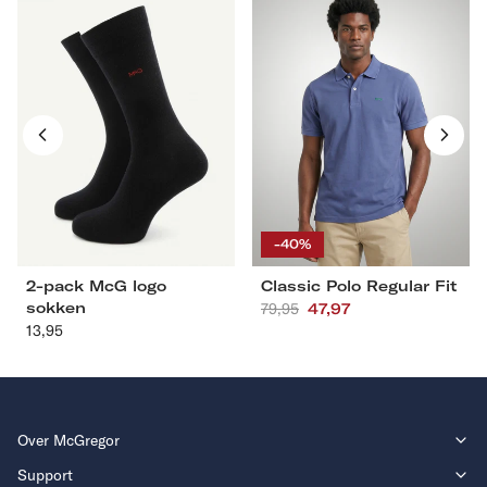
pack
Polo
McG
Regular
logo
Fit
sokken
S
M
L
XL
39-42
43-46
XXL
3XL
4XL
-40%
2-pack McG logo
Classic Polo Regular Fit
sokken
Aanbevolen
79,95
Actieprijs
47,97
13,95
Aanbevolen
prijs
prijs
Over McGregor
Support