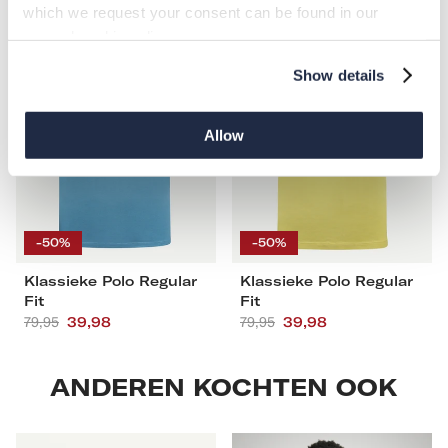
which we request your consent can be found in our
Klassieke
Klassieke
general cookie policy.
Polo
Polo
Regular
Regular
Show details
Fit
Fit
Allow
S
M
L
XL
S
M
L
XL
XXL
3XL
XXL
3XL
-50%
-50%
Klassieke Polo Regular
Klassieke Polo Regular
Fit
Fit
Aanbevolen
79,95
Actieprijs
39,98
Aanbevolen
79,95
Actieprijs
39,98
prijs
prijs
ANDEREN KOCHTEN OOK
2-
Classic