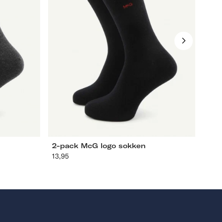
39-42
43-46
-
2-pack McG logo sokken
Kla
13,95
Aanbevolen
Aan
79,9
prijs
prij