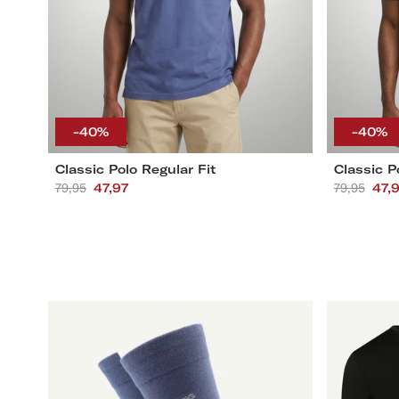
L
S
M
L
XL
XXL
3XL
4XL
S
M
-40%
-40%
Classic Polo Regular Fit
Classic P
Aanbevolen
79,95
Actieprijs
47,97
Aanbevol
79,95
Acti
47,
prijs
prijs
2-
2-
pack
pack
McG
T-
logo
shirts
sokken
met