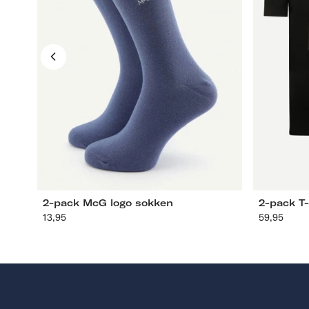
ronde
hals
L
39-42
43-46
S
M
2-pack McG logo sokken
2-pack T-
13,95
Aanbevolen
59,95
Aanbev
prijs
prijs