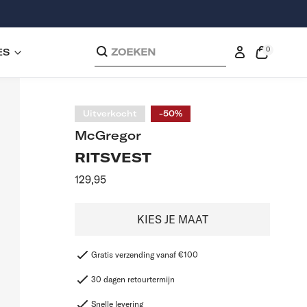
0
ES
ZOEKEN
0
exemplaren
Inloggen
Open
de
kassakoop
Uitverkocht
-50%
McGregor
RITSVEST
Aanbevolen
129,95
prijs
KIES JE MAAT
Gratis verzending vanaf €100
30 dagen retourtermijn
Snelle levering