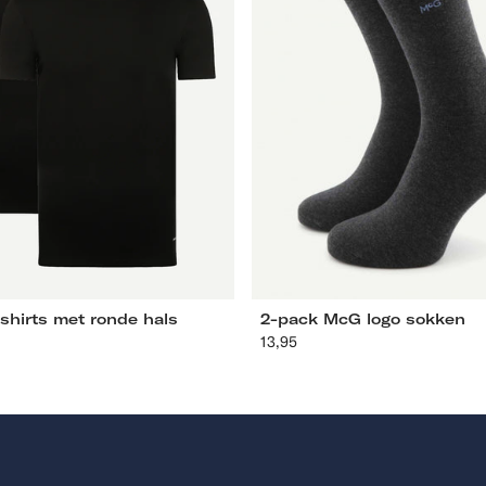
L
XL
XXL
3XL
4XL
39-42
43-46
shirts met ronde hals
2-pack McG logo sokken
olen
13,95
Aanbevolen
prijs