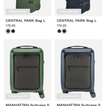
Uitverkocht
Uitverkocht
CENTRAL PARK Bag L
CENTRAL PARK Bag L
179,95
Aanbevolen
179,95
Aanbevolen
prijs
prijs
Dark
Navy
Dark
Navy
Green
Green
MANHATTAN
MANHATTAN
Suitcase
Suitcase
S
S
Uitverkocht
Uitverkocht
MANHATTAN Suitcase S
MANHATTAN Suitcase S