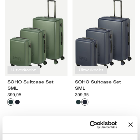
Suitcase
Suitcase
Set
Set
SML
SML
Uitverkocht
Uitverkocht
SOHO Suitcase Set
SOHO Suitcase Set
SML
SML
399,95
Aanbevolen
399,95
Aanbevolen
prijs
prijs
Dark
Navy
Dark
Navy
Green
Green
Terug naar boven