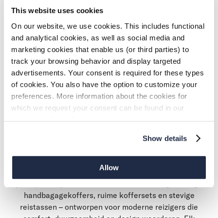
This website uses cookies
Ontdek de koffers van McGregor New York – een
On our website, we use cookies. This includes functional
collectie stijlvolle handbagage, koffersets en reistassen.
and analytical cookies, as well as social media and
Elk model is uitgerust met een TSA-slot, soepele wielen
marketing cookies that enable us (or third parties) to
en slimme vakken. Perfect voor elke reis, van een citytrip
track your browsing behavior and display targeted
tot een langere vakantie.
advertisements. Your consent is required for these types
of cookies. You also have the option to customize your
REIS IN STIJL MET
preferences. More information about the cookies for
which we request your consent can be found in our
general cookie policy.
MCGREGOR KOFFERS
Show details
Of je nu een weekend weggaat of een zakenreis op
Allow
de planning hebt, met de koffers van McGregor reis
je altijd in stijl. De collectie bestaat uit hoogwaardige
handbagagekoffers, ruime koffersets en stevige
reistassen – ontworpen voor moderne reizigers die