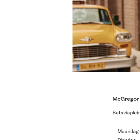
McGregor
Bataviaplei
Maandag