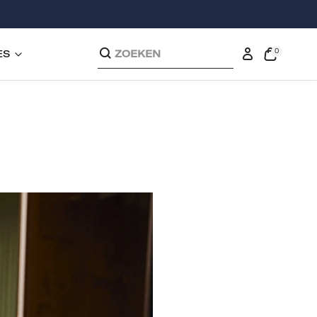
0
ES
ZOEKEN
0
exemplaren
Inloggen
Open
de
kassakoop