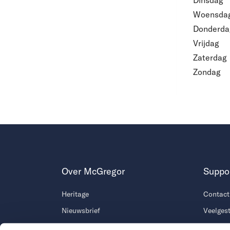
Dinsdag
Woensda
Donderda
Vrijdag
Zaterdag
Zondag
Over McGregor
Suppo
Heritage
Contact
Nieuwsbrief
Veelges
Winkels
Verzend